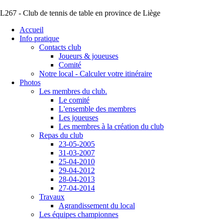
L267 - Club de tennis de table en province de Liège
Accueil
Info pratique
Contacts club
Joueurs & joueuses
Comité
Notre local - Calculer votre itinéraire
Photos
Les membres du club.
Le comité
L'ensemble des membres
Les joueuses
Les membres à la création du club
Repas du club
23-05-2005
31-03-2007
25-04-2010
29-04-2012
28-04-2013
27-04-2014
Travaux
Agrandissement du local
Les équipes championnes